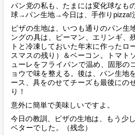
パン党の私も、たまには変化球なも
球→パン生地→今日は、手作りpizza
ピザの生地は、いつも通りのパン生
ングの具は、ピーマン、エリンギ、
トと冷凍しておいた年末に作ったロ
スマスの残り）＆ベーコン。トマト
ューレをフライパンで温め、固形の
ョウで味を整える。後は、パン生地
ース、具をのせてチーズも最後にの
り！
意外に簡単で美味しいですよ。
今日の教訓、ピザの生地は、もう少
ベターでした。（残念）