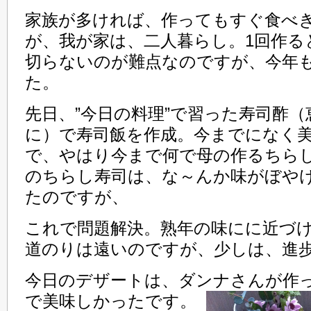
家族が多ければ、作ってもすぐ食べ
が、我が家は、二人暮らし。1回作る
切らないのが難点なのですが、今年
た。
先日、”今日の料理”で習った寿司酢
に）で寿司飯を作成。今までになく
で、やはり今まで何で母の作るちら
のちらし寿司は、な～んか味がぼや
たのですが、
これで問題解決。熟年の味にに近づ
道のりは遠いのですが、少しは、進
今日のデザートは、ダンナさんが作
で美味しかったです。