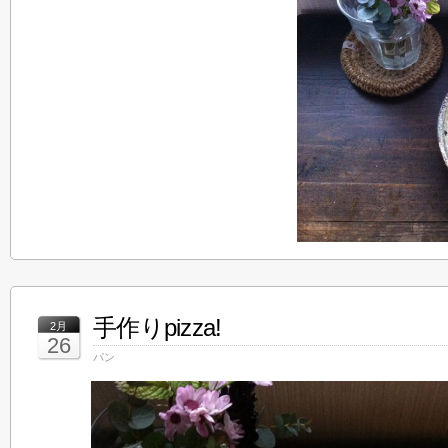
手作りpizza!
2月
26
パン