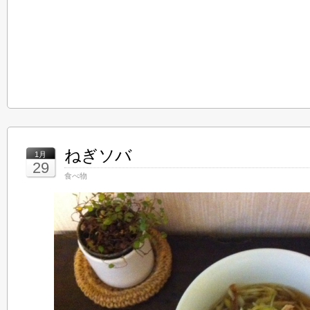
ねぎソバ
1月
29
食べ物