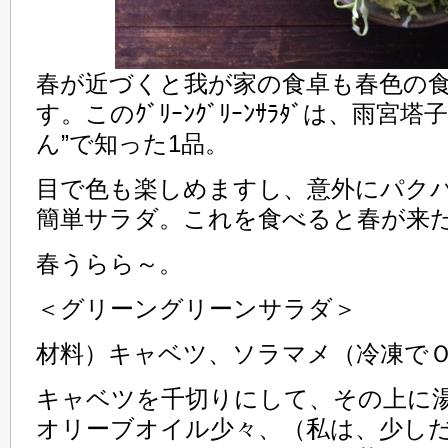
春が近づくと我が家の食卓も春色の
す。このｸﾞﾘｰﾝｸﾞﾘｰﾝｻﾗﾀﾞは、雨宮
ん”で知った1品。
目で色も楽しめますし、意外にパク
簡単サラダ。これを食べると春が来
春うらら～。
＜グリーングリーンサラダ＞
材料）キャベツ、ソラマメ（冷凍で
キャベツを千切りにして、その上に
オリーブオイル少々、（私は、少し