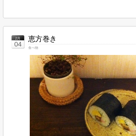
恵方巻き
2月
04
食べ物