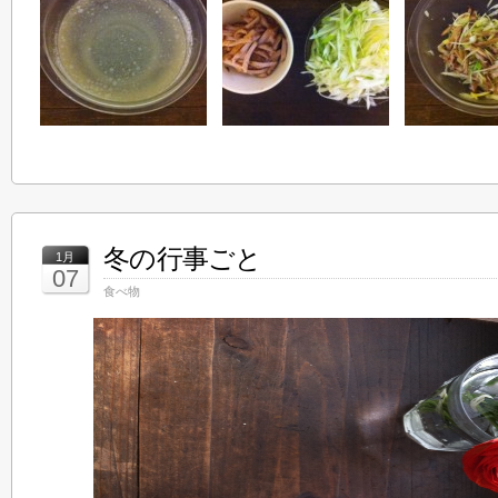
冬の行事ごと
1月
07
食べ物