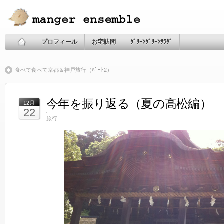
プロフィール
お宅訪問
ｸﾞﾘｰﾝｸﾞﾘｰﾝｻﾗﾀﾞ
食べて食べて京都＆神戸旅行（ﾊﾟｰﾄ2）
今年を振り返る（夏の高松編）
12月
22
旅行