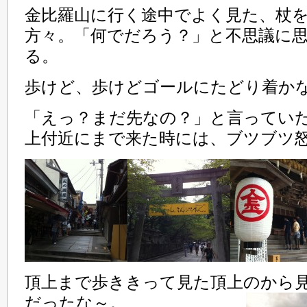
金比羅山に行く途中でよく見た、杖
方々。「何でだろう？」と不思議に
る。
歩けど、歩けどゴールにたどり着か
「えっ？まだ先なの？」と言ってい
上付近にまで来た時には、ブツブツ
頂上まで歩ききって見た頂上のから
だったな～。