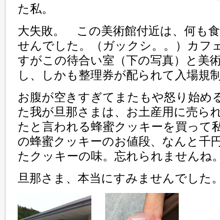
た私。
大失敗。 この美術館付近は、何も
せんでした。（ガックシ。。）カフ
すがこの待合い室（下の写真）と美
し、しかも整理券が配られて入場規
お腹が空きすぎてまたもや怒り始め
た我が旦那さまは、お土産用に売ら
たと言われる蜂蜜クッキーを買って
の蜂蜜クッキーのお値段、なんと千
たクッキーの味。忘れられませんね
旦那さま、本当にすみませんでした