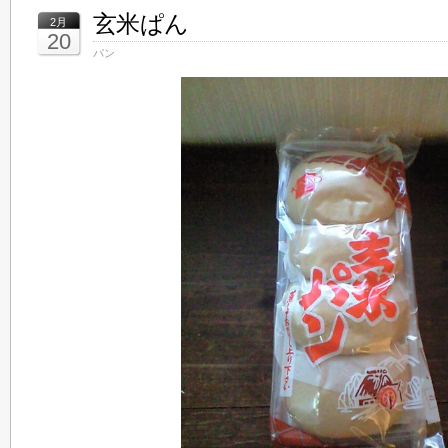
玄米ぱん
2月
20
パン