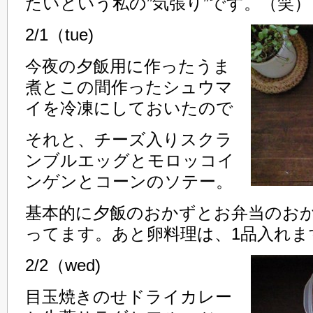
たいという私の”気張り”です。（笑）
2/1（tue)
今夜の夕飯用に作ったうま
煮とこの間作ったシュウマ
イを冷凍にしておいたので
それと、チーズ入りスクラ
ンブルエッグとモロッコイ
ンゲンとコーンのソテー。
基本的に夕飯のおかずとお弁当のお
ってます。あと卵料理は、1品入れま
2/2（wed)
目玉焼きのせドライカレー