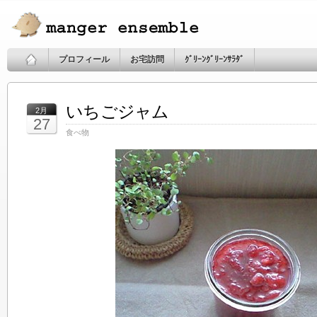
プロフィール
お宅訪問
ｸﾞﾘｰﾝｸﾞﾘｰﾝｻﾗﾀﾞ
いちごジャム
2月
27
食べ物