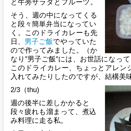
と牛蒡サラダとフルーツ。
そう、週の中になってくる
と段々簡単弁当になってい
く。このドライカレーも先
日、
男子ご飯
でやっていた
ので作ってみました。（か
なり”男子ご飯”には、お世話になってい
このドライカレー、ちょっとアレン
入れてみたりしたのですが、結構美
2/3（thu)
週の後半に差しかかると
段々疲れも溜まって、煮込
み料理に走る私。