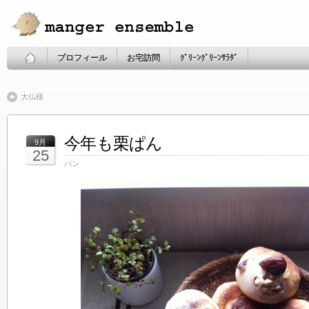
プロフィール
お宅訪問
ｸﾞﾘｰﾝｸﾞﾘｰﾝｻﾗﾀﾞ
大仏様
今年も栗ぱん
9月
25
パン