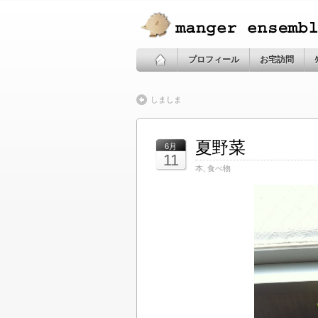
プロフィール
お宅訪問
しましま
夏野菜
6月
11
本
,
食べ物