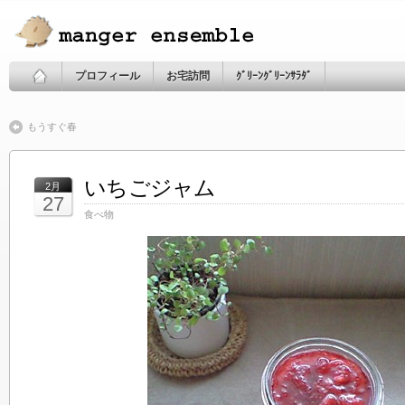
プロフィール
お宅訪問
ｸﾞﾘｰﾝｸﾞﾘｰﾝｻﾗﾀﾞ
もうすぐ春
いちごジャム
2月
27
食べ物