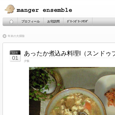
プロフィール
お宅訪問
ｸﾞﾘｰﾝｸﾞﾘｰﾝｻﾗﾀﾞ
年末の大掃除
あったか煮込み料理Ⅰ（スンドゥ
12月
01
夕飯