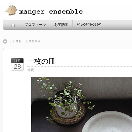
プロフィール
お宅訪問
ｸﾞﾘｰﾝｸﾞﾘｰﾝｻﾗﾀﾞ
ＶＥＧＥ ＢＯＯＫ4
一枚の皿
11月
28
雑貨