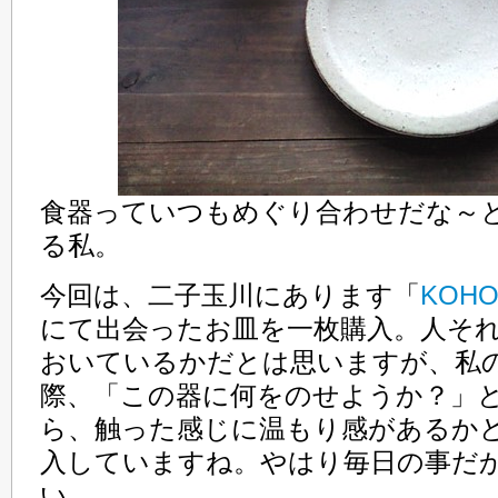
食器っていつもめぐり合わせだな～
る私。
今回は、二子玉川にあります「
KOH
にて出会ったお皿を一枚購入。人そ
おいているかだとは思いますが、私
際、「この器に何をのせようか？」
ら、触った感じに温もり感があるか
入していますね。やはり毎日の事だ
い。