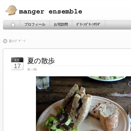
プロフィール
お宅訪問
ｸﾞﾘｰﾝｸﾞﾘｰﾝｻﾗﾀﾞ
夏のﾃﾞｻﾞｰﾄ
夏の散歩
8月
17
食べ物