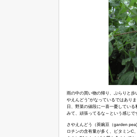
雨の中の買い物の帰り、ぷらりと歩
やえんどう”がなっているではあり
日、野菜の値段に一喜一憂している
みて、頑張ってるな～という感じで
さやえんどう（莢豌豆（garden p
ロチンの含有量が多く、ビタミンC