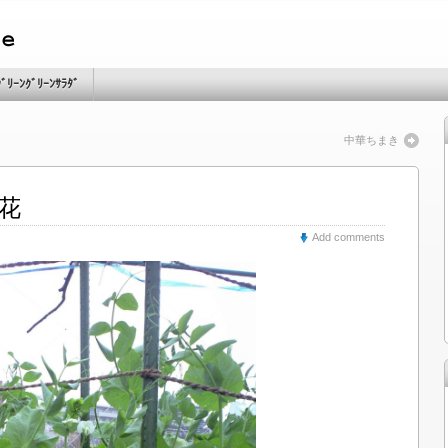
ｸﾞﾘｰﾝｸﾞﾘｰﾝｻﾗﾀﾞ
中華ちまき
花
Add comments