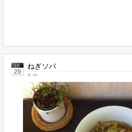
ねぎソバ
1月
29
食べ物