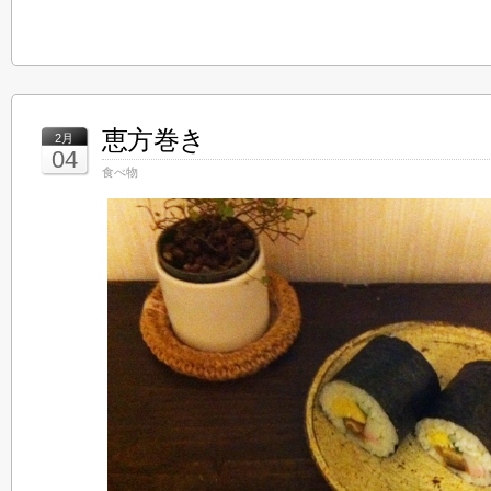
恵方巻き
2月
04
食べ物