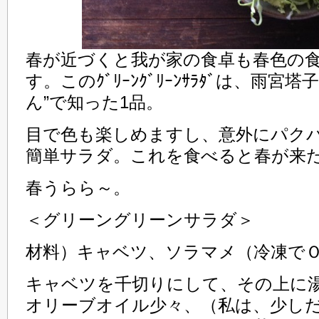
春が近づくと我が家の食卓も春色の
す。このｸﾞﾘｰﾝｸﾞﾘｰﾝｻﾗﾀﾞは、雨宮
ん”で知った1品。
目で色も楽しめますし、意外にパク
簡単サラダ。これを食べると春が来
春うらら～。
＜グリーングリーンサラダ＞
材料）キャベツ、ソラマメ（冷凍で
キャベツを千切りにして、その上に
オリーブオイル少々、（私は、少し