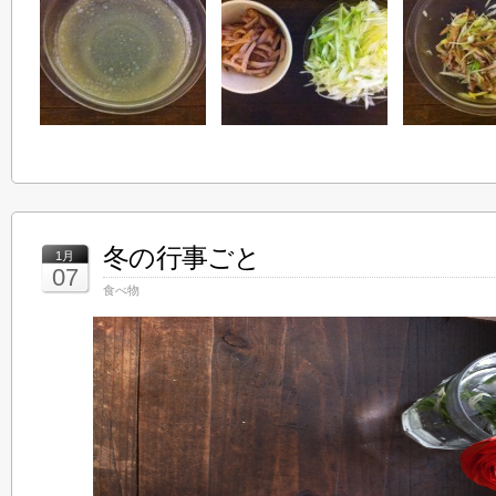
冬の行事ごと
1月
07
食べ物