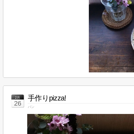
手作りpizza!
2月
26
パン