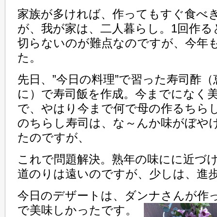
家族が多ければ、作ってもすぐ食べ
が、我が家は、二人暮らし。1回作る
切らないのが難点なのですが、今年
た。
先日、”今日の料理”で習った寿司酢
に）で寿司飯を作成。今までになく
で、やはり今まで何で母の作るちら
のちらし寿司は、な～んか味がぼや
たのですが、
これで問題解決。熟年の味にに近づ
道のりは遠いのですが、少しは、進
今日のデザートは、ダンナさんが作
で美味しかったです。