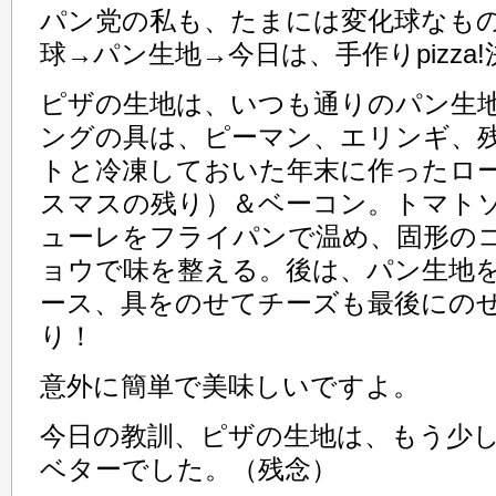
パン党の私も、たまには変化球なも
球→パン生地→今日は、手作りpizza
ピザの生地は、いつも通りのパン生
ングの具は、ピーマン、エリンギ、
トと冷凍しておいた年末に作ったロ
スマスの残り）＆ベーコン。トマト
ューレをフライパンで温め、固形の
ョウで味を整える。後は、パン生地
ース、具をのせてチーズも最後にの
り！
意外に簡単で美味しいですよ。
今日の教訓、ピザの生地は、もう少
ベターでした。（残念）