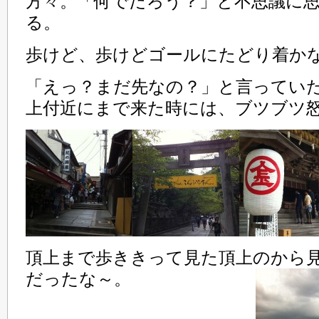
方々。「何でだろう？」と不思議に
る。
歩けど、歩けどゴールにたどり着か
「えっ？まだ先なの？」と言ってい
上付近にまで来た時には、ブツブツ
頂上まで歩ききって見た頂上のから
だったな～。