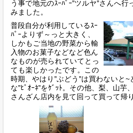
う事で地元のｽｰﾊﾟｰ”ツルヤ”さんへ行
みました。
普段自分が利用しているｽｰ
ﾊﾟｰよりず～っと大きく、
しかもご当地の野菜から輸
入物のお菓子などなど色ん
なものが売られていてとっ
ても楽しかったです。この
時期、やはり”ぶどう”は買わないと
な”ﾋﾟｵｰﾈ”をｹﾞｯﾄ。その他、梨、山芋、野
さんざん店内を見て回って買って帰