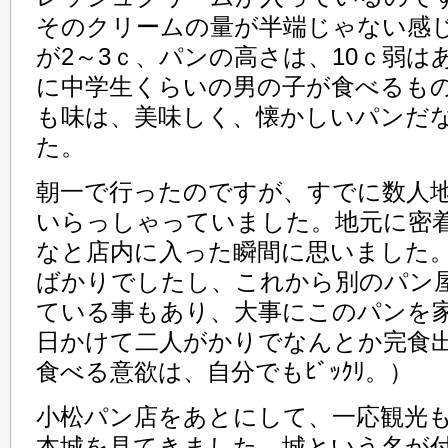
そのクリームの量が半端じゃない感
が2～3ｃ、パンの高さは、10ｃ弱は
に中学生くらいの男の子が食べるも
も味は、美味しく、懐かしいパンだ
た。
朝一で行ったのですが、すでに数人
いらっしゃっていました。地元に密
なと店内に入った瞬間に思いました
ばかりでしたし、これから別のパン
ている事もあり、大事にこのパンを家
日かけて二人がかりでなんとか完食
食べる意欲は、自分でもﾋﾞｯｸﾘ。）
小松パン店をあとにして、一応観光
本城を見てきました。城という名が