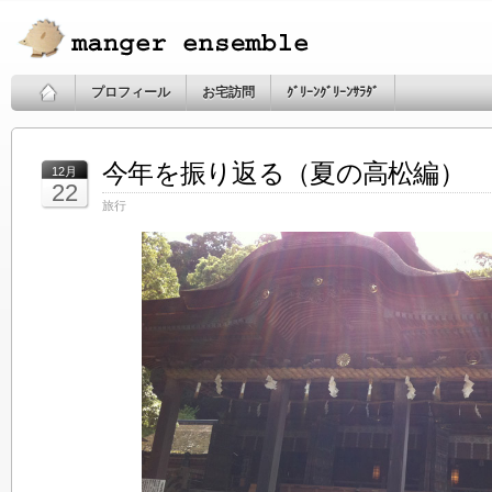
プロフィール
お宅訪問
ｸﾞﾘｰﾝｸﾞﾘｰﾝｻﾗﾀﾞ
今年を振り返る（夏の高松編）
12月
22
旅行