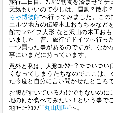
旅行二日目、ﾎﾃﾙで朝食を済ませて
天気もいいので少しは、運動？散歩？
ちゃ博物館
”へ行ってみました。こ
エルツ地方の伝統木工おもちゃなど
館で”パイプ人形”など沢山の木工お
いました。昔、旅行でドイツへ行っ
一つ買った事があるのですが、なか
事にいまだに持っています。
意外と私は、人形ｺﾚｸﾀｰ？でついつ
くなってしまうたちなのでここは、
た今度と自分に言い聞かせたところ
お腹がすいているわけでもないのに
地の何か食べてみたい！という事で
地ｺｰﾋｰｼｮｯﾌﾟ”
丸山珈琲
”へ。