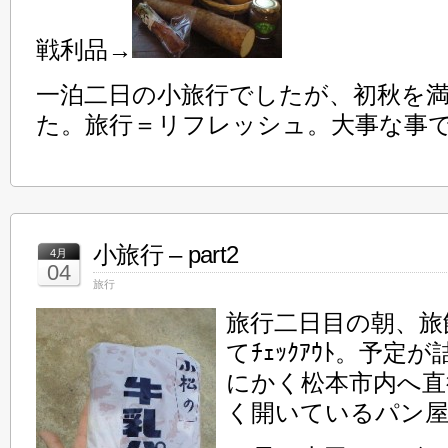
戦利品→
一泊二日の小旅行でしたが、初秋を
た。旅行＝リフレッシュ。大事な事
小旅行 – part2
4月
04
旅行
旅行二日目の朝、旅
てﾁｪｯｸｱｳﾄ。予
にかく松本市内へ直
く開いているパン