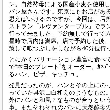
ン。自然酵母による国産小麦を使用
パン屋さんです。東京にもお店があ
思えばいけるのですが、今回は、店
ストラン「ルヴァンターブル」でラ
行って来ました。予約無しで行って
昼時で店内は満席。店で予約した後
策して暇つぶしをしながら40分位待
とにかくバリエーション豊富に食べ
で”本日のプレート”をオーダー。ｶﾝﾊﾟ
るパン、ピザ、キッチュ。
発見だったのが、パンとその上にの
っていた具沢山白和えのようなもの
外にパンと和風？なものが合うとい
事。またそれぞれのパンに天然酵母