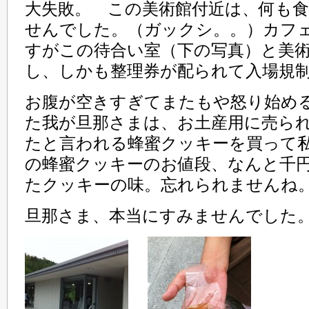
大失敗。 この美術館付近は、何も
せんでした。（ガックシ。。）カフ
すがこの待合い室（下の写真）と美
し、しかも整理券が配られて入場規
お腹が空きすぎてまたもや怒り始め
た我が旦那さまは、お土産用に売ら
たと言われる蜂蜜クッキーを買って
の蜂蜜クッキーのお値段、なんと千
たクッキーの味。忘れられませんね
旦那さま、本当にすみませんでした