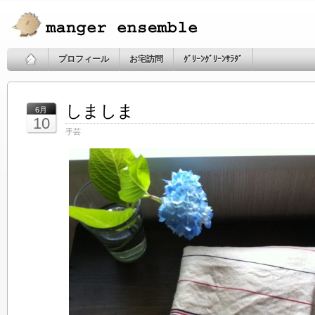
プロフィール
お宅訪問
ｸﾞﾘｰﾝｸﾞﾘｰﾝｻﾗﾀﾞ
しましま
6月
10
手芸