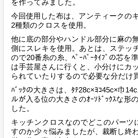
を作ってみました。
今回使用した布は、アンティークの
2種類のクロスを使用。
他に底の部分やハンドル部分に麻の無地
側にスレキを使用。あとは、ステッ
ので20番糸の糸、ﾍﾟｰﾊﾟｰﾀｲﾌﾟの
は手芸屋さんに行くと、小分けにカ
られていたりするので必要な分だけ買
ﾊﾞｯｸの大きさは、ﾀﾃ28c×ﾖｺ45c×巾14
ルが入る位の大きさのｵｰｿﾄﾞｯｸｽな形の
した。
キッチンクロスなのでどこのパーツ
すのか少々悩みましたが、裁断し終