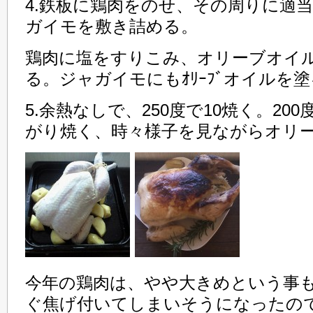
4.鉄板に鶏肉をのせ、その周りに適
ガイモを敷き詰める。
鶏肉に塩をすりこみ、オリーブオイ
る。ジャガイモにもｵﾘｰﾌﾞオイルを
5.余熱なしで、250度で10焼く。20
がり焼く、時々様子を見ながらオリ
今年の鶏肉は、やや大きめという事
ぐ焦げ付いてしまいそうになったの