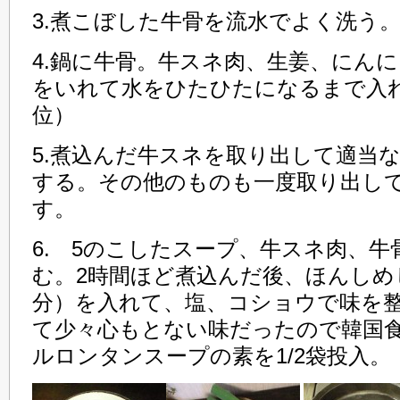
3.煮こぼした牛骨を流水でよく洗う
4.鍋に牛骨。牛スネ肉、生姜、にんに
をいれて水をひたひたになるまで入れ
位）
5.煮込んだ牛スネを取り出して適当
する。その他のものも一度取り出し
す。
6. 5のこしたスープ、牛スネ肉、
む。2時間ほど煮込んだ後、ほんしめ
分）を入れて、塩、コショウで味を
て少々心もとない味だったので韓国
ルロンタンスープの素を1/2袋投入。