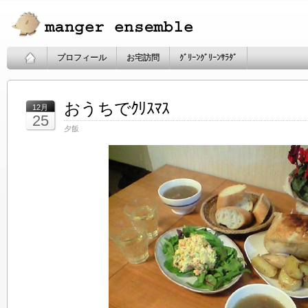
プロフィール
お宅訪問
ｸﾞﾘｰﾝｸﾞﾘｰﾝｻﾗﾀﾞ
おうちでｸﾘｽﾏｽ
12月
25
夕飯