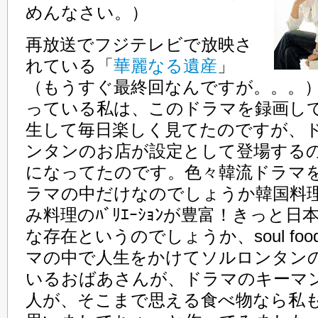
めんなさい。）
再放送でフジテレビで放映さ
れている「
華麗なる遺産
」
（もうすぐ最終回なんですが。。。
っている私は、このドラマを録画し
生して毎日楽しく見てたのですが、
ンタンのお店が設定として登場する
になってたのです。色々韓流ドラマ
ラマの中だけなのでしょうか韓国料
み料理のﾊﾞﾘｴｰｼｮﾝが豊富！きっと
な存在というのでしょうか、soul fo
マの中で人生をかけてソルロンタン
いるおばあさんが、ドラマのキーマ
人が、そこまで思える食べ物なら私